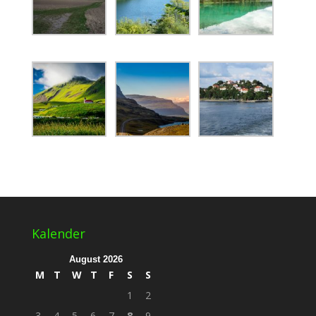
Kalender
August 2026
M
T
W
T
F
S
S
1
2
3
4
5
6
7
8
9