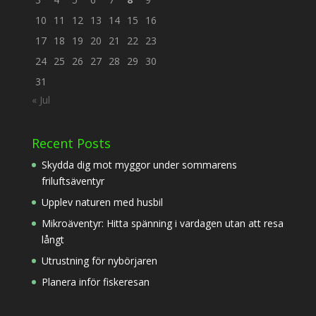
10
11
12
13
14
15
16
17
18
19
20
21
22
23
24
25
26
27
28
29
30
31
« Jul
Recent Posts
Skydda dig mot myggor under sommarens
friluftsäventyr
Upplev naturen med husbil
Mikroäventyr: Hitta spänning i vardagen utan att resa
långt
Utrustning för nybörjaren
Planera inför fiskeresan