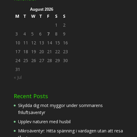
August 2026
M
T
W
T
F
S
S
1
2
3
4
5
6
7
8
9
10
11
12
13
14
15
16
17
18
19
20
21
22
23
24
25
26
27
28
29
30
31
« Jul
Recent Posts
Skydda dig mot myggor under sommarens
friluftsäventyr
Upplev naturen med husbil
Mikroäventyr: Hitta spänning i vardagen utan att resa