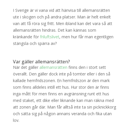
I Sverige är vi vana vid att hänvisa till allemansrätten
ute i skogen och på andra platser. Man är helt enkelt
van att få röra sig fritt. Men ibland kan det vara så att
allemansrätten hindras. Det kan kännas som
kränkande för
friluftslivet
, men hur får man egentligen
stängsla och spärra av?
Var gäller allemansrätten?
När det gäller
allemansrätten
finns den i stort sett
överallt. Den gäller dock inte på tomter eller i den så
kallade hemfridszonen. En hemfridszon är den mark
som finns alldeles intill ett hus. Hur stor den är finns
inga mått för men finns en avgränsning runt ett hus
med staket, ett dike eller liknande kan man räkna med
att zonen går där. Man får alltså inte ta sin picknickkorg
och sätta sig på någon annans veranda och fika utan
lov.