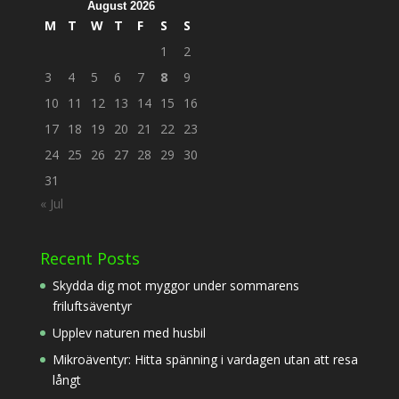
August 2026
M
T
W
T
F
S
S
1
2
3
4
5
6
7
8
9
10
11
12
13
14
15
16
17
18
19
20
21
22
23
24
25
26
27
28
29
30
31
« Jul
Recent Posts
Skydda dig mot myggor under sommarens
friluftsäventyr
Upplev naturen med husbil
Mikroäventyr: Hitta spänning i vardagen utan att resa
långt