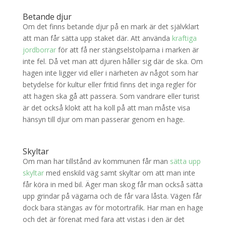
Betande djur
Om det finns betande djur på en mark är det självklart
att man får sätta upp staket där. Att använda
kraftiga
jordborrar
för att få ner stängselstolparna i marken är
inte fel. Då vet man att djuren håller sig där de ska. Om
hagen inte ligger vid eller i närheten av något som har
betydelse för kultur eller fritid finns det inga regler för
att hagen ska gå att passera. Som vandrare eller turist
är det också klokt att ha koll på att man måste visa
hänsyn till djur om man passerar genom en hage.
Skyltar
Om man har tillstånd av kommunen får man
sätta upp
skyltar
med enskild väg samt skyltar om att man inte
får köra in med bil. Äger man skog får man också sätta
upp grindar på vägarna och de får vara låsta. Vägen får
dock bara stängas av för motortrafik. Har man en hage
och det är förenat med fara att vistas i den är det